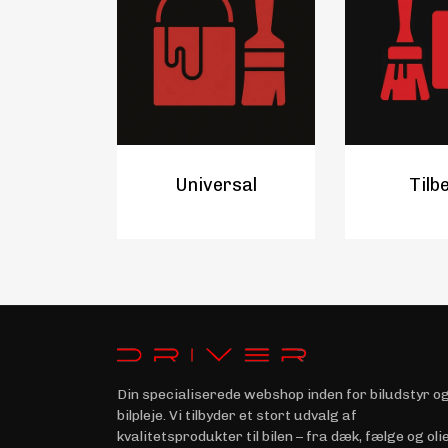
Universal
Tilb
Din specialiserede webshop inden for biludstyr o
bilpleje. Vi tilbyder et stort udvalg af
kvalitetsprodukter til bilen – fra dæk, fælge og olie 