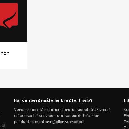
ehør
Har du spørgsmål eller brug for hjælp?
In
Vores team står klar med professionel rådgivning
Ko
g
og personlig service – uanset om det gælder
FA
produkter, montering eller værksted.
Fr
til
Re