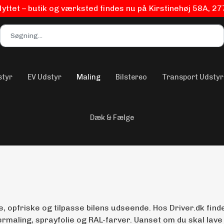
flyttet – butik og værksted findes nu på Kirstinehøj 58A, 2
styr
EV Udstyr
Maling
Bilstereo
Transport Udstyr
Dæk & Fælge
opfriske og tilpasse bilens udseende. Hos Driver.dk finder 
ermaling, sprayfolie og RAL-farver. Uanset om du skal lave