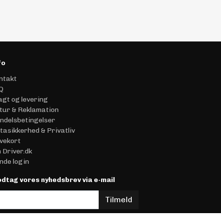
fo
ntakt
Q
agt og levering
tur & Reklamation
ndelsbetingelser
tasikkerhed & Privatliv
vekort
 Driver.dk
nde login
dtag vores nyhedsbrev via e-mail
Tilmeld
ere information)