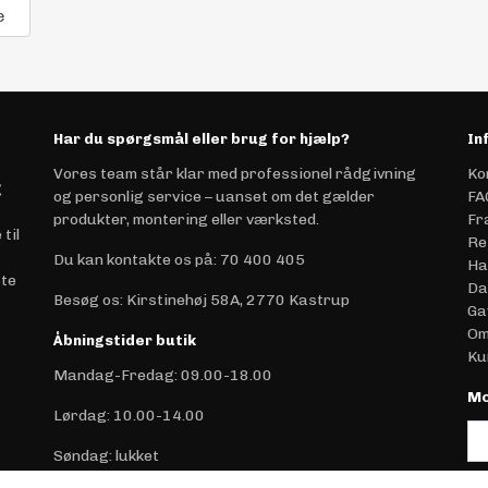
e
Har du spørgsmål eller brug for hjælp?
In
Vores team står klar med professionel rådgivning
Ko
g
og personlig service – uanset om det gælder
FA
produkter, montering eller værksted.
Fr
til
Re
Du kan kontakte os på
:
70 400 405
Ha
ste
Da
Besøg os: Kirstinehøj 58A, 2770 Kastrup
Ga
Om
Åbningstider butik
Ku
Mandag-Fredag: 09.00-18.00
Mo
Lørdag: 10.00-14.00
Søndag: lukket
(m