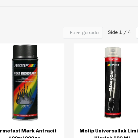
Side 1 / 4
Forrige side
rmefast Mørk Antracit
Motip Universallak Lim