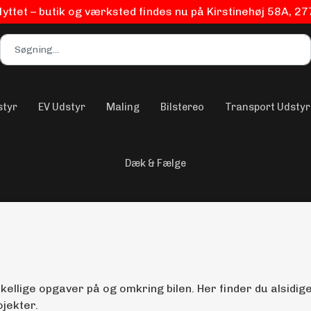
flyttet – butik og værksted findes nu på Kirstinehøj 58A, 2
styr
EV Udstyr
Maling
Bilstereo
Transport Udstyr
Dæk & Fælge
kellige opgaver på og omkring bilen. Her finder du alsidige
ojekter.