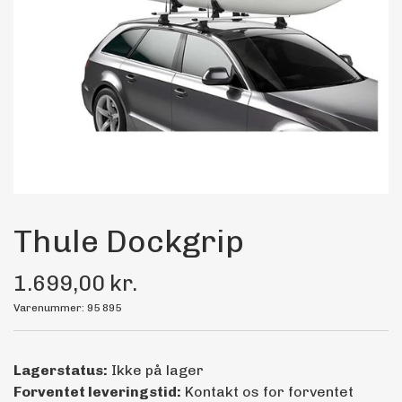
Maling
Bilstereo
Transport Udstyr
Olie
Kemi
Thule Dockgrip
1.699,00 kr.
Dæk & Fælge
Varenummer: 95 895
Lagerstatus:
Ikke på lager
Forventet leveringstid:
Kontakt os for forventet