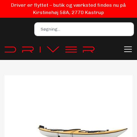
Driver er flyttet – butik og værksted findes nu på
Kirstinehøj 58A, 2770 Kastrup
Bilpleje
Biludstyr
EV Udstyr