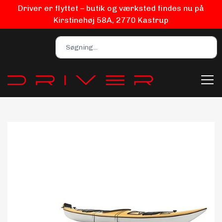
Driver er flyttet – butik og værksted findes nu på
Kirstinehøj 58A, 2770 Kastrup
Bilpleje
Biludstyr
EV Udstyr