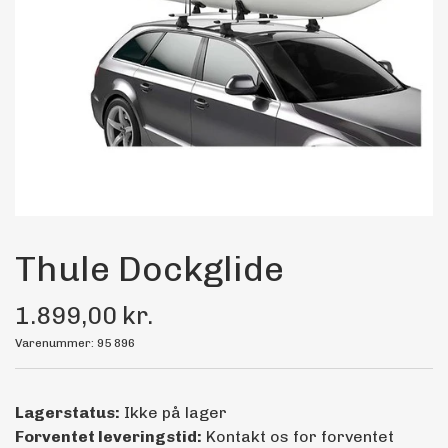
Maling
Bilstereo
Transport Udstyr
Olie
Kemi
Thule Dockglide
1.899,00 kr.
Dæk & Fælge
Varenummer: 95 896
Lagerstatus:
Ikke på lager
Forventet leveringstid:
Kontakt os for forventet