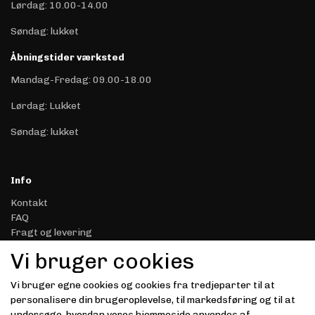
Lørdag: 10.00-14.00
Søndag: lukket
Åbningstider værksted
Mandag-Fredag: 09.00-18.00
Lørdag: Lukket
Søndag: lukket
Info
Kontakt
FAQ
Fragt og levering
Retur & Reklamation
Vi bruger cookies
Handelsbetingelser
Datasikkerhed & Privatliv
Vi bruger egne cookies og cookies fra tredjeparter til at
Gavekort
personalisere din brugeroplevelse, til markedsføring og til at
Om Driver.dk
undersøge, hvordan vores hjemmeside anvendes af