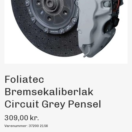
Maling
Bilstereo
Transport Udstyr
Olie
Kemi
Foliatec
Bremsekaliberlak
Dæk & Fælge
Circuit Grey Pensel
309,00 kr.
Varenummer: 37200 2156