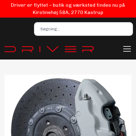
Driver er flyttet – butik og værksted findes nu på
Kirstinehøj 58A, 2770 Kastrup
Bilpleje
Biludstyr
EV Udstyr