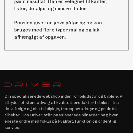
pænt resultat. Den er velegnet til kanter,
lister, detaljer og mindre flader.
Penslen giver en jævn påføring og kan
bruges med flere typer maling og lak
afhængigt af opgaven.
Din specialiserede webshop inden for biludstyr og bilpleje. Vi
tilbyder et stort udvalg af kvalitetsprodukter til bilen – fra
dæk, fælge og olie til bilpleje, transportudstyr og praktisk
tilbehør. Hos Driver står passionerede bilnørder bag hver
eneste ordre med fokus på kvalitet, funktion og ordentlig
service.