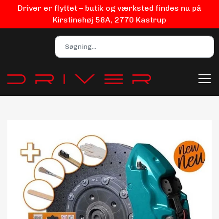
Driver er flyttet – butik og værksted findes nu på
Kirstinehøj 58A, 2770 Kastrup
Bilpleje
Biludstyr
EV Udstyr