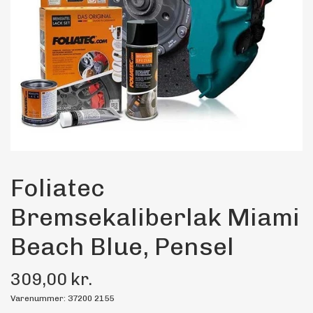
Maling
Bilstereo
Transport Udstyr
Olie
Kemi
Foliatec
Bremsekaliberlak Miami
Dæk & Fælge
Beach Blue, Pensel
309,00 kr.
Varenummer: 37200 2155