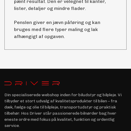
pænt resultat. Den er velegnet til kanter,
lister, detaljer og mindre flader.
Penslen giver en jævn påføring og kan
bruges med flere typer maling og lak
afhængigt af opgaven.
Din specialiserede webshop inden for biludstyr og bilpleje. Vi
tilbyder et stort udvalg af kvalitetsprodukter til bilen – fra
dæk, fælge og olie til bilpleje, transportudstyr og praktisk
tilbehør. Hos Driver står passionerede bilnørder bag hver
eneste ordre med fokus på kvalitet, funktion og ordentlig
service.