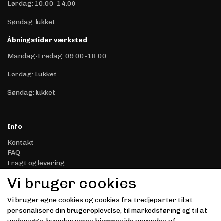
Lørdag: 10.00-14.00
Søndag: lukket
Åbningstider værksted
Mandag-Fredag: 09.00-18.00
Lørdag: Lukket
Søndag: lukket
Info
Kontakt
FAQ
Fragt og levering
Retur & Reklamation
Vi bruger cookies
Handelsbetingelser
Datasikkerhed & Privatliv
Vi bruger egne cookies og cookies fra tredjeparter til at
Gavekort
personalisere din brugeroplevelse, til markedsføring og til at
Om Driver.dk
undersøge, hvordan vores hjemmeside anvendes af