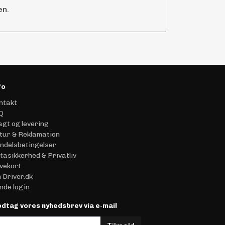
en.
fo
ntakt
Q
agt og levering
tur & Reklamation
ndelsbetingelser
tasikkerhed & Privatliv
vekort
 Driver.dk
nde login
dtag vores nyhedsbrev via e-mail