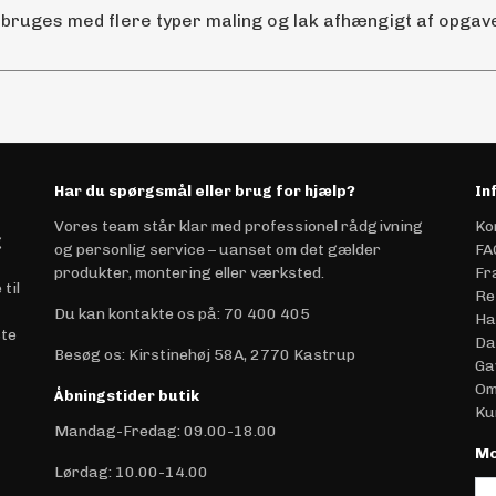
 bruges med flere typer maling og lak afhængigt af opgav
Har du spørgsmål eller brug for hjælp?
In
Vores team står klar med professionel rådgivning
Ko
g
og personlig service – uanset om det gælder
FA
produkter, montering eller værksted.
Fr
til
Re
Du kan kontakte os på
:
70 400 405
Ha
ste
Da
Besøg os: Kirstinehøj 58A, 2770 Kastrup
Ga
Om
Åbningstider butik
Ku
Mandag-Fredag: 09.00-18.00
Mo
Lørdag: 10.00-14.00