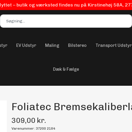
flyttet – butik og værksted findes nu på Kirstinehøj 58A, 2
styr
EV Udstyr
Maling
Bilstereo
Transport Udstyr
Dæk & Fælge
Foliatec Bremsekaliberl
309,00 kr.
Varenummer: 37200 2184