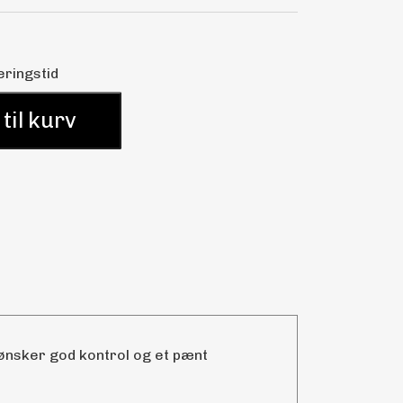
eringstid
 til kurv
 ønsker god kontrol og et pænt