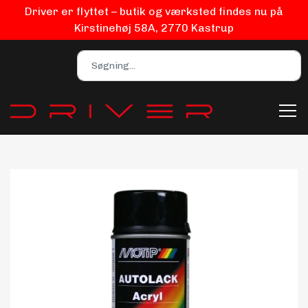
Driver er flyttet – butik og værksted findes nu på
Kirstinehøj 58A, 2770 Kastrup
Bilpleje
Biludstyr
EV Udstyr