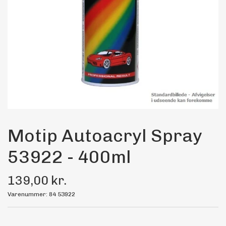
Maling
Bilstereo
Transport Udstyr
Olie
Kemi
Motip Autoacryl Spray
53922 - 400ml
Dæk & Fælge
139,00 kr.
Varenummer: 84 53922