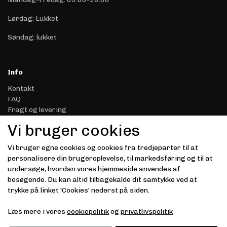
Lørdag: Lukket
Søndag: lukket
Info
Kontakt
FAQ
Fragt og levering
Retur & Reklamation
Vi bruger cookies
Handelsbetingelser
Datasikkerhed & Privatliv
Vi bruger egne cookies og cookies fra tredjeparter til at
Gavekort
personalisere din brugeroplevelse, til markedsføring og til at
Om Driver.dk
undersøge, hvordan vores hjemmeside anvendes af
Kunde login
besøgende. Du kan altid tilbagekalde dit samtykke ved at
trykke på linket 'Cookies' nederst på siden.
Modtag vores nyhedsbrev via e-mail
Læs mere i vores
cookiepolitik
og
privatlivspolitik
Tilmeld