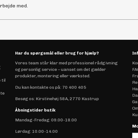
arbejde med.
Har du spørgsmål eller brug for hjælp?
In
Vores team står klar med professionel rådgivning
Ko
g
og personlig service – uanset om det gælder
FA
produkter, montering eller værksted.
Fr
til
Re
Du kan kontakte os på
:
70 400 405
Ha
ste
Da
Besøg os: Kirstinehøj 58A, 2770 Kastrup
Ga
Om
Åbningstider butik
Ku
Mandag-Fredag: 09.00-18.00
Mo
Lørdag: 10.00-14.00