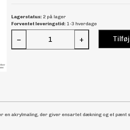
Lagerstatus:
2 på lager
Forventet leveringstid:
1-3 hverdage
Tilføj
−
+
 en akrylmaling, der giver ensartet dækning og et pænt sl