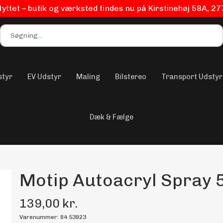
flyttet – butik og værksted findes nu på Kirstinehøj 58A, 2
styr
EV Udstyr
Maling
Bilstereo
Transport Udstyr
Dæk & Fælge
Motip Autoacryl Spray 
139,00 kr.
Varenummer: 84 53923