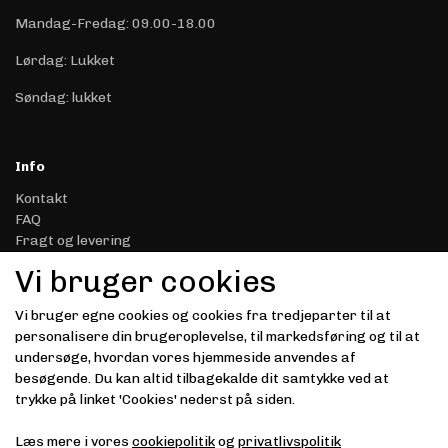
Mandag-Fredag: 09.00-18.00
Lørdag: Lukket
Søndag: lukket
Info
Kontakt
FAQ
Fragt og levering
Retur & Reklamation
Vi bruger cookies
Handelsbetingelser
Datasikkerhed & Privatliv
Vi bruger egne cookies og cookies fra tredjeparter til at
Gavekort
personalisere din brugeroplevelse, til markedsføring og til at
Om Driver.dk
undersøge, hvordan vores hjemmeside anvendes af
Kunde login
besøgende. Du kan altid tilbagekalde dit samtykke ved at
trykke på linket 'Cookies' nederst på siden.
Modtag vores nyhedsbrev via e-mail
Læs mere i vores
cookiepolitik
og
privatlivspolitik
Tilmeld