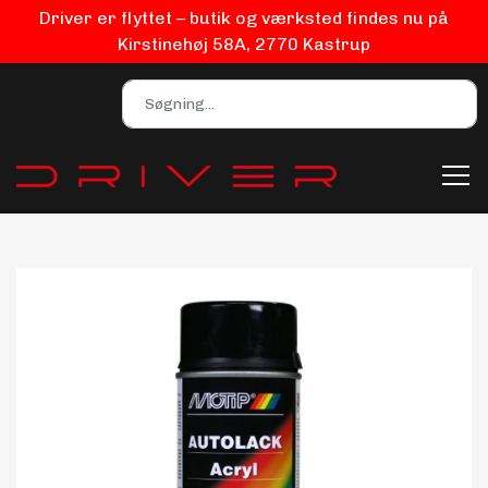
Driver er flyttet – butik og værksted findes nu på
Kirstinehøj 58A, 2770 Kastrup
Bilpleje
Biludstyr
EV Udstyr