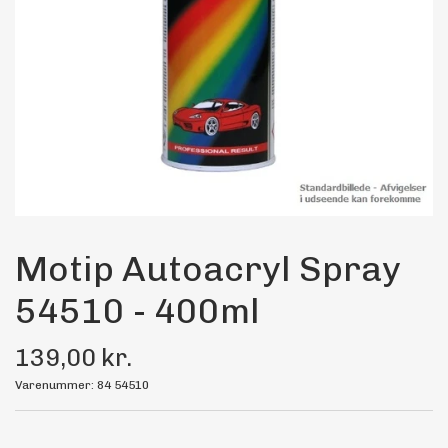
Maling
Bilstereo
Transport Udstyr
Olie
Kemi
Motip Autoacryl Spray
54510 - 400ml
Dæk & Fælge
139,00 kr.
Varenummer: 84 54510