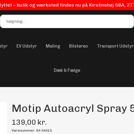
flyttet – butik og værksted findes nu på Kirstinehøj 58A, 2
styr
EV Udstyr
Maling
Bilstereo
Transport Udstyr
Dæk & Fælge
Motip Autoacryl Spray 
139,00 kr.
Varenummer: 84 54515