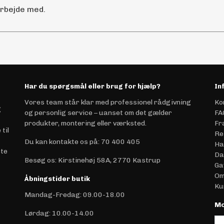
arbejde med.
Har du spørgsmål eller brug for hjælp?
In
Vores team står klar med professionel rådgivning
Ko
g
og personlig service – uanset om det gælder
FA
produkter, montering eller værksted.
Fr
til
Re
Du kan kontakte os på
:
70 400 405
Ha
ste
Da
Besøg os: Kirstinehøj 58A, 2770 Kastrup
Ga
Om
Åbningstider butik
Ku
Mandag-Fredag: 09.00-18.00
Mo
Lørdag: 10.00-14.00