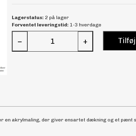
Lagerstatus:
2 på lager
Forventet leveringstid:
1-3 hverdage
Tilføj
−
+
 en akrylmaling, der giver ensartet dækning og et pænt sl