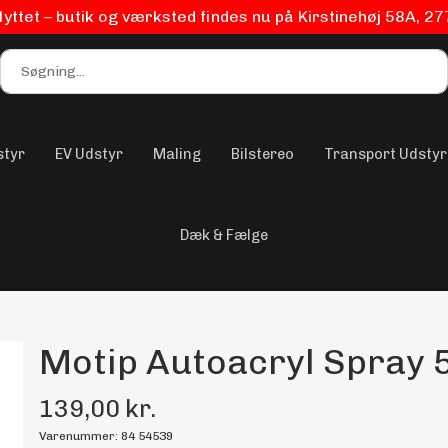
flyttet – butik og værksted findes nu på Kirstinehøj 58A, 2
styr
EV Udstyr
Maling
Bilstereo
Transport Udstyr
Dæk & Fælge
Motip Autoacryl Spray 
139,00 kr.
Varenummer: 84 54539