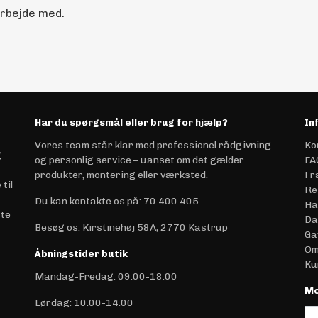
arbejde med.
Har du spørgsmål eller brug for hjælp?
In
Vores team står klar med professionel rådgivning
Ko
g
og personlig service – uanset om det gælder
FA
produkter, montering eller værksted.
Fr
til
Re
Du kan kontakte os på
:
70 400 405
Ha
ste
Da
Besøg os: Kirstinehøj 58A, 2770 Kastrup
Ga
Om
Åbningstider butik
Ku
Mandag-Fredag: 09.00-18.00
Mo
Lørdag: 10.00-14.00