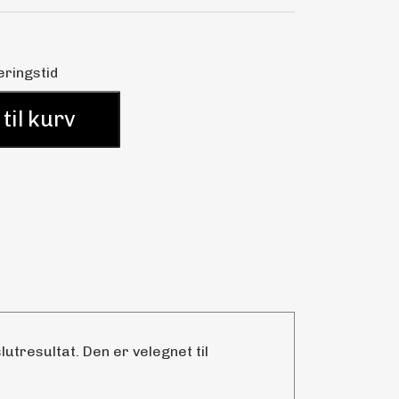
eringstid
 til kurv
utresultat. Den er velegnet til