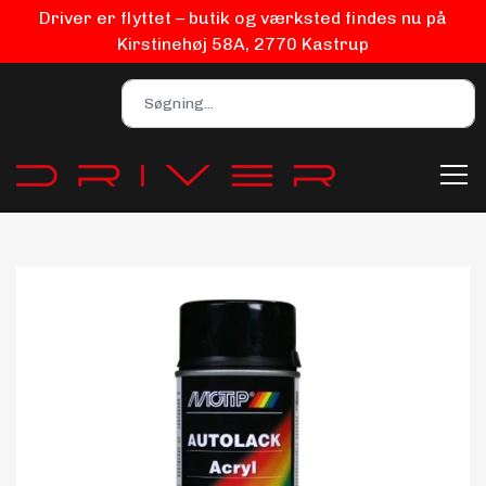
Driver er flyttet – butik og værksted findes nu på
Kirstinehøj 58A, 2770 Kastrup
Bilpleje
Biludstyr
EV Udstyr