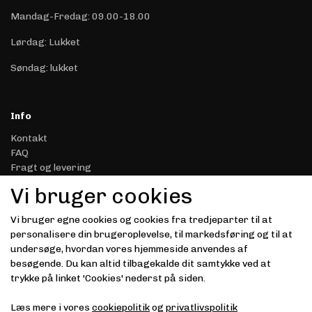
Mandag-Fredag: 09.00-18.00
Lørdag: Lukket
Søndag: lukket
Info
Kontakt
FAQ
Fragt og levering
Retur & Reklamation
Vi bruger cookies
Handelsbetingelser
Datasikkerhed & Privatliv
Vi bruger egne cookies og cookies fra tredjeparter til at
Gavekort
personalisere din brugeroplevelse, til markedsføring og til at
Om Driver.dk
undersøge, hvordan vores hjemmeside anvendes af
Kunde login
besøgende. Du kan altid tilbagekalde dit samtykke ved at
trykke på linket 'Cookies' nederst på siden.
Modtag vores nyhedsbrev via e-mail
Læs mere i vores
cookiepolitik
og
privatlivspolitik
Tilmeld