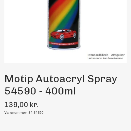
Maling
Bilstereo
Transport Udstyr
Olie
Kemi
Motip Autoacryl Spray
54590 - 400ml
Dæk & Fælge
139,00 kr.
Varenummer: 84 54590