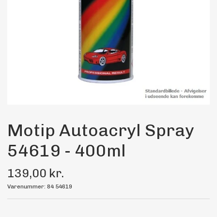
Maling
Bilstereo
Transport Udstyr
Olie
Kemi
Motip Autoacryl Spray
54619 - 400ml
Dæk & Fælge
139,00 kr.
Varenummer: 84 54619