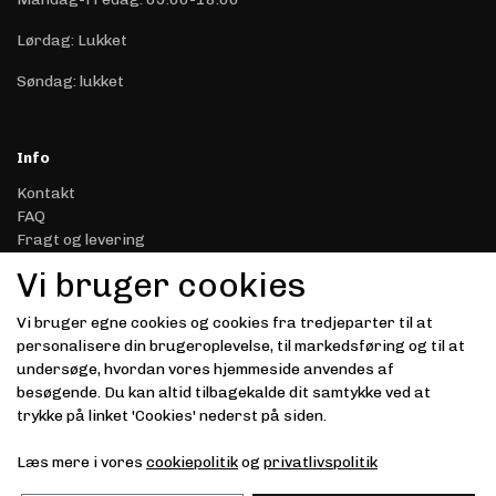
Lørdag: Lukket
Søndag: lukket
Info
Kontakt
FAQ
Fragt og levering
Retur & Reklamation
Vi bruger cookies
Handelsbetingelser
Datasikkerhed & Privatliv
Vi bruger egne cookies og cookies fra tredjeparter til at
Gavekort
personalisere din brugeroplevelse, til markedsføring og til at
Om Driver.dk
undersøge, hvordan vores hjemmeside anvendes af
Kunde login
besøgende. Du kan altid tilbagekalde dit samtykke ved at
trykke på linket 'Cookies' nederst på siden.
Modtag vores nyhedsbrev via e-mail
Læs mere i vores
cookiepolitik
og
privatlivspolitik
Tilmeld