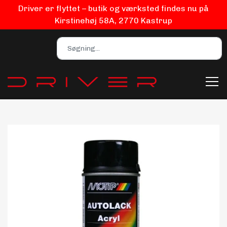
Driver er flyttet – butik og værksted findes nu på
Kirstinehøj 58A, 2770 Kastrup
Bilpleje
Biludstyr
EV Udstyr