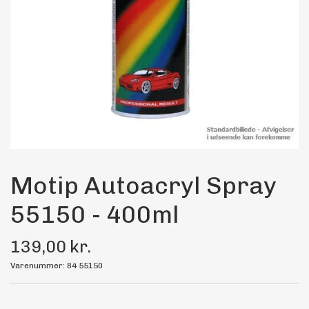
Maling
Bilstereo
Transport Udstyr
Olie
Kemi
Motip Autoacryl Spray
55150 - 400ml
Dæk & Fælge
139,00 kr.
Varenummer: 84 55150