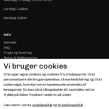
Lørdag: Lukket
Søndag: lukket
Info
Kontakt
FAQ
Fragt og levering
Retur & Reklamation
Handelsbetingelser
Vi bruger cookies
Datasikkerhed & Privatliv
Gavekort
Vi bruger egne cookies og cookies fra tredjeparter til at
Om Driver.dk
personalisere din brugeroplevelse, til markedsføring og til at
Kunde login
undersøge, hvordan vores hjemmeside anvendes af
besøgende. Du kan altid tilbagekalde dit samtykke ved at
Modtag vores nyhedsbrev via e-mail
trykke på linket 'Cookies' nederst på siden.
Tilmeld
Læs mere i vores
cookiepolitik
og
privatlivspolitik