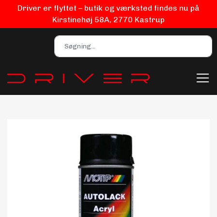
Driver er flyttet – butik og værksted findes nu på
Kirstinehøj 58A, 2770 Kastrup
Bilpleje
Biludstyr
EV Udstyr