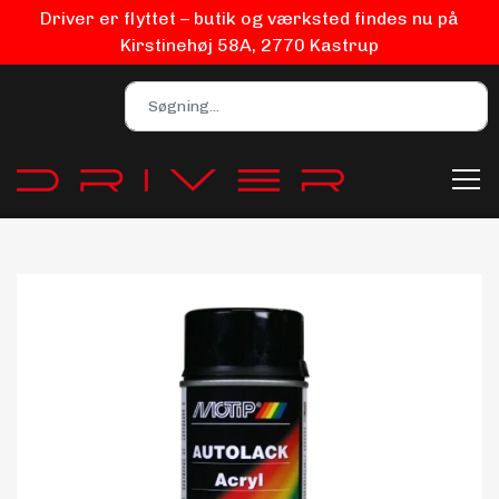
Driver er flyttet – butik og værksted findes nu på
Kirstinehøj 58A, 2770 Kastrup
Bilpleje
Biludstyr
EV Udstyr