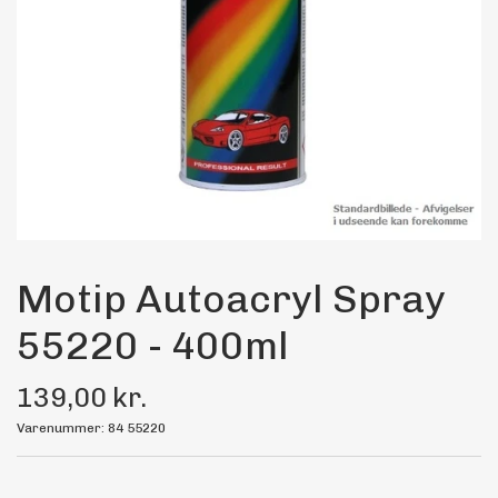
Maling
Bilstereo
Transport Udstyr
Olie
Kemi
Motip Autoacryl Spray
55220 - 400ml
Dæk & Fælge
139,00 kr.
Varenummer: 84 55220