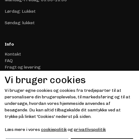
Lørdag: Lukket
Søndag: lukket
Info
Kontakt
FAQ
Fragt og levering
Retur & Reklamation
Vi bruger cookies
Handelsbetingelser
Datasikkerhed & Privatliv
Vi bruger egne cookies og cookies fra tredjeparter til at
Gavekort
personalisere din brugeroplevelse, til markedsføring og til at
Om Driver.dk
undersøge, hvordan vores hjemmeside anvendes af
Kunde login
besøgende. Du kan altid tilbagekalde dit samtykke ved at
trykke på linket 'Cookies' nederst på siden.
Modtag vores nyhedsbrev via e-mail
Læs mere i vores
cookiepolitik
og
privatlivspolitik
Tilmeld