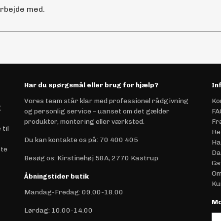
arbejde med.
Har du spørgsmål eller brug for hjælp?
In
Vores team står klar med professionel rådgivning
Ko
g
og personlig service – uanset om det gælder
FA
produkter, montering eller værksted.
Fr
til
Re
Du kan kontakte os på
:
70 400 405
Ha
ste
Da
Besøg os: Kirstinehøj 58A, 2770 Kastrup
Ga
Om
Åbningstider butik
Ku
Mandag-Fredag: 09.00-18.00
Mo
Lørdag: 10.00-14.00