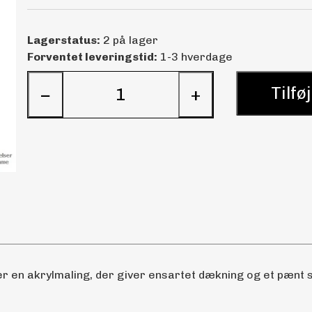
Lagerstatus:
2 på lager
Forventet leveringstid:
1-3 hverdage
Tilføj
−
+
 en akrylmaling, der giver ensartet dækning og et pænt sl