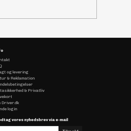
fo
ntakt
Q
agt og levering
tur & Reklamation
ndelsbetingelser
tasikkerhed & Privatliv
vekort
 Driver.dk
nde login
dtag vores nyhedsbrev via e-mail