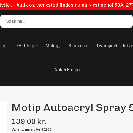
flyttet – butik og værksted findes nu på Kirstinehøj 58A, 2
styr
EV Udstyr
Maling
Bilstereo
Transport Udstyr
Dæk & Fælge
Motip Autoacryl Spray 
139,00 kr.
Varenummer: 84 55250