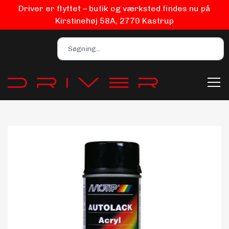
Driver er flyttet – butik og værksted findes nu på
Kirstinehøj 58A, 2770 Kastrup
Bilpleje
Biludstyr
EV Udstyr