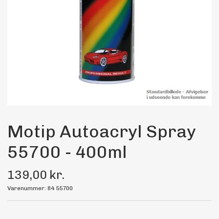
Maling
Bilstereo
Transport Udstyr
Olie
Kemi
Motip Autoacryl Spray
55700 - 400ml
Dæk & Fælge
139,00 kr.
Varenummer: 84 55700