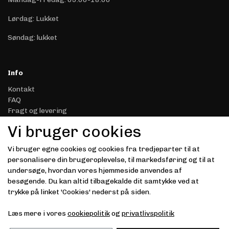
Lørdag: Lukket
Søndag: lukket
Info
Kontakt
FAQ
Fragt og levering
Retur & Reklamation
Vi bruger cookies
Handelsbetingelser
Datasikkerhed & Privatliv
Vi bruger egne cookies og cookies fra tredjeparter til at
Gavekort
personalisere din brugeroplevelse, til markedsføring og til at
Om Driver.dk
undersøge, hvordan vores hjemmeside anvendes af
Kunde login
besøgende. Du kan altid tilbagekalde dit samtykke ved at
trykke på linket 'Cookies' nederst på siden.
Modtag vores nyhedsbrev via e-mail
Læs mere i vores
cookiepolitik
og
privatlivspolitik
Tilmeld