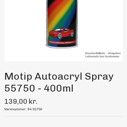
Maling
Bilstereo
Transport Udstyr
Olie
Kemi
Motip Autoacryl Spray
55750 - 400ml
Dæk & Fælge
139,00 kr.
Varenummer: 84 55750