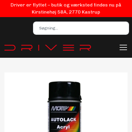
Driver er flyttet – butik og værksted findes nu på
Kirstinehøj 58A, 2770 Kastrup
Bilpleje
Biludstyr
EV Udstyr