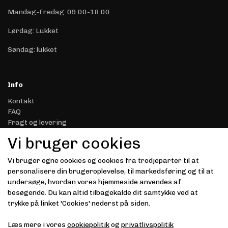
Mandag-Fredag: 09.00-18.00
Lørdag: Lukket
Søndag: lukket
Info
Kontakt
FAQ
Fragt og levering
Retur & Reklamation
Vi bruger cookies
Handelsbetingelser
Datasikkerhed & Privatliv
Vi bruger egne cookies og cookies fra tredjeparter til at
Gavekort
personalisere din brugeroplevelse, til markedsføring og til at
Om Driver.dk
undersøge, hvordan vores hjemmeside anvendes af
Kunde login
besøgende. Du kan altid tilbagekalde dit samtykke ved at
trykke på linket 'Cookies' nederst på siden.
Modtag vores nyhedsbrev via e-mail
Læs mere i vores
cookiepolitik
og
privatlivspolitik
Tilmeld