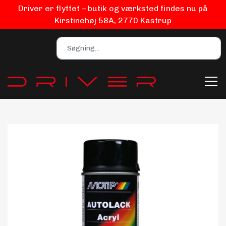
Driver er flyttet – butik og værksted findes nu på
Kirstinehøj 58A, 2770 Kastrup
Bilpleje
Biludstyr
EV Udstyr