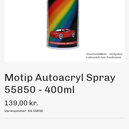
Maling
Bilstereo
Transport Udstyr
Olie
Kemi
Motip Autoacryl Spray
55850 - 400ml
Dæk & Fælge
139,00 kr.
Varenummer: 84 55850