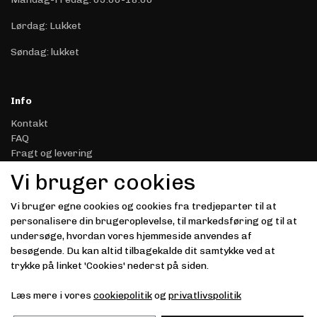
Lørdag: Lukket
Søndag: lukket
Info
Kontakt
FAQ
Fragt og levering
Retur & Reklamation
Vi bruger cookies
Handelsbetingelser
Datasikkerhed & Privatliv
Vi bruger egne cookies og cookies fra tredjeparter til at
Gavekort
personalisere din brugeroplevelse, til markedsføring og til at
Om Driver.dk
undersøge, hvordan vores hjemmeside anvendes af
Kunde login
besøgende. Du kan altid tilbagekalde dit samtykke ved at
trykke på linket 'Cookies' nederst på siden.
Modtag vores nyhedsbrev via e-mail
Læs mere i vores
cookiepolitik
og
privatlivspolitik
Tilmeld