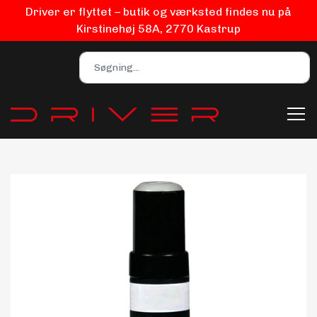
Driver er flyttet – butik og værksted findes nu på
Kirstinehøj 58A, 2770 Kastrup
Bilpleje
Biludstyr
EV Udstyr