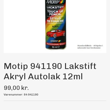
Maling
Bilstereo
Transport Udstyr
Olie
Kemi
Motip 941190 Lakstift
Akryl Autolak 12ml
Dæk & Fælge
99,00 kr.
Varenummer: 84 941190