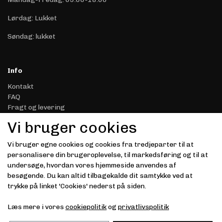
Lørdag: Lukket
Søndag: lukket
Info
Kontakt
FAQ
Fragt og levering
Retur & Reklamation
Vi bruger cookies
Handelsbetingelser
Datasikkerhed & Privatliv
Vi bruger egne cookies og cookies fra tredjeparter til at
Gavekort
personalisere din brugeroplevelse, til markedsføring og til at
Om Driver.dk
undersøge, hvordan vores hjemmeside anvendes af
Kunde login
besøgende. Du kan altid tilbagekalde dit samtykke ved at
trykke på linket 'Cookies' nederst på siden.
Modtag vores nyhedsbrev via e-mail
Læs mere i vores
cookiepolitik
og
privatlivspolitik
Tilmeld