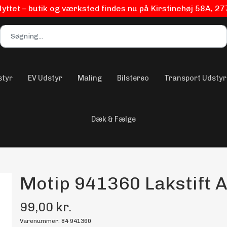
flyttet – butik og værksted findes nu på Kirstinehøj 58A, 2
styr
EV Udstyr
Maling
Bilstereo
Transport Udstyr
Dæk & Fælge
Motip 941360 Lakstift A
99,00 kr.
Varenummer: 84 941360