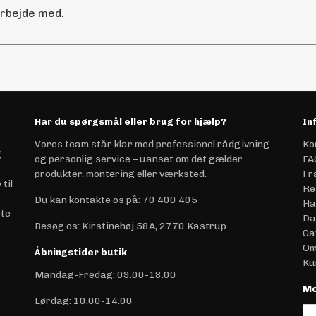
arbejde med.
Har du spørgsmål eller brug for hjælp?
In
Vores team står klar med professionel rådgivning
Ko
g
og personlig service – uanset om det gælder
FA
produkter, montering eller værksted.
Fr
til
Re
Du kan kontakte os på
:
70 400 405
Ha
ste
Da
Besøg os: Kirstinehøj 58A, 2770 Kastrup
Ga
Om
Åbningstider butik
Ku
Mandag-Fredag: 09.00-18.00
Mo
Lørdag: 10.00-14.00