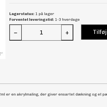
Lagerstatus:
1 på lager
Forventet leveringstid:
1-3 hverdage
Tilføj
−
+
ml er en akrylmaling, der giver ensartet dækning og et pæn