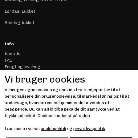
Lørdag: Lukket
Søndag: lukket
Info
Kontakt
FAQ
Fragt og levering
Retur & Reklamation
Vi bruger cookies
Handelsbetingelser
Datasikkerhed & Privatliv
Vi bruger egne cookies og cookies fra tredjeparter til at
Gavekort
personalisere din brugeroplevelse, til markedsføring og til at
Om Driver.dk
undersøge, hvordan vores hjemmeside anvendes af
Kunde login
besøgende. Du kan altid tilbagekalde dit samtykke ved at
trykke på linket 'Cookies' nederst på siden.
Modtag vores nyhedsbrev via e-mail
Læs mere i vores
cookiepolitik
og
privatlivspolitik
Tilmeld