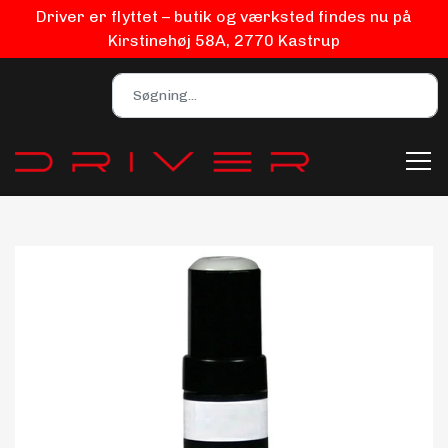
Driver er flyttet – butik og værksted findes nu på
Kirstinehøj 58A, 2770 Kastrup
Bilpleje
Biludstyr
EV Udstyr