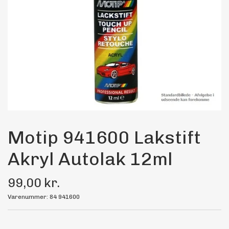
Maling
Bilstereo
Transport Udstyr
Olie
Kemi
Motip 941600 Lakstift
Akryl Autolak 12ml
Dæk & Fælge
99,00 kr.
Varenummer: 84 941600