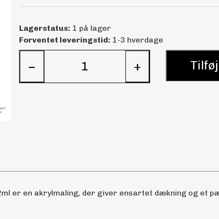
Lagerstatus:
1 på lager
Forventet leveringstid:
1-3 hverdage
Tilføj
−
+
ml er en akrylmaling, der giver ensartet dækning og et pæn