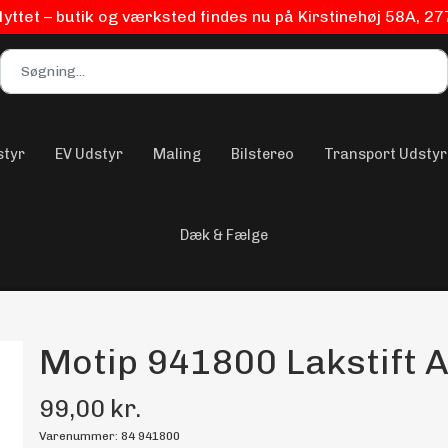
flyttet – butik og værksted findes nu på Kirstinehøj 58A, 2
styr
EV Udstyr
Maling
Bilstereo
Transport Udstyr
Dæk & Fælge
Motip 941800 Lakstift A
99,00 kr.
Varenummer: 84 941800