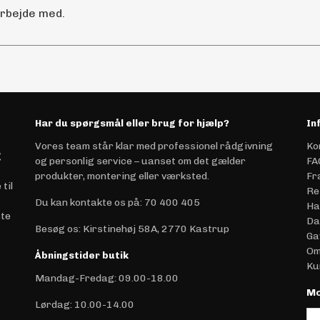
arbejde med.
Har du spørgsmål eller brug for hjælp?
In
Vores team står klar med professionel rådgivning
Ko
g
og personlig service – uanset om det gælder
FA
produkter, montering eller værksted.
Fr
til
Re
Du kan kontakte os på
:
70 400 405
Ha
ste
Da
Besøg os: Kirstinehøj 58A, 2770 Kastrup
Ga
Om
Åbningstider butik
Ku
Mandag-Fredag: 09.00-18.00
Mo
Lørdag: 10.00-14.00