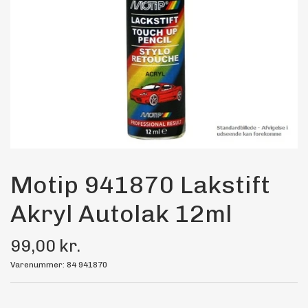
Maling
Bilstereo
Transport Udstyr
Olie
Kemi
Motip 941870 Lakstift
Akryl Autolak 12ml
Dæk & Fælge
99,00 kr.
Varenummer: 84 941870