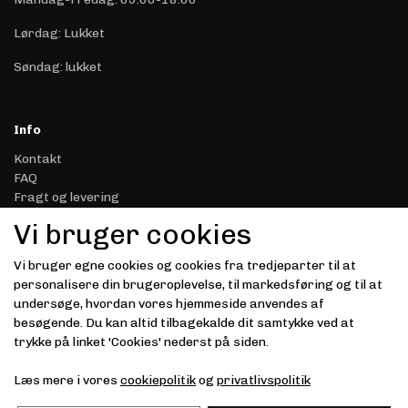
Lørdag: Lukket
Søndag: lukket
Info
Kontakt
FAQ
Fragt og levering
Retur & Reklamation
Vi bruger cookies
Handelsbetingelser
Datasikkerhed & Privatliv
Vi bruger egne cookies og cookies fra tredjeparter til at
Gavekort
personalisere din brugeroplevelse, til markedsføring og til at
Om Driver.dk
undersøge, hvordan vores hjemmeside anvendes af
Kunde login
besøgende. Du kan altid tilbagekalde dit samtykke ved at
trykke på linket 'Cookies' nederst på siden.
Modtag vores nyhedsbrev via e-mail
Læs mere i vores
cookiepolitik
og
privatlivspolitik
Tilmeld