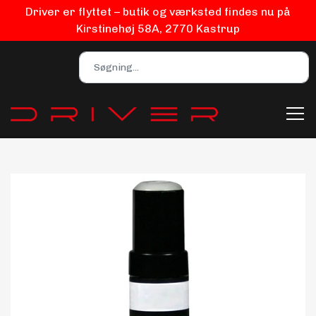
Driver er flyttet – butik og værksted findes nu på
Kirstinehøj 58A, 2770 Kastrup
Bilpleje
Biludstyr
EV Udstyr