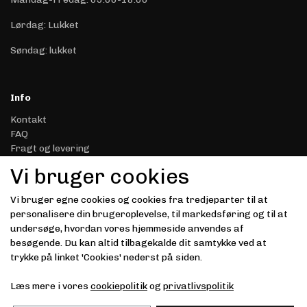
Lørdag: Lukket
Søndag: lukket
Info
Kontakt
FAQ
Fragt og levering
Retur & Reklamation
Vi bruger cookies
Handelsbetingelser
Datasikkerhed & Privatliv
Vi bruger egne cookies og cookies fra tredjeparter til at
Gavekort
personalisere din brugeroplevelse, til markedsføring og til at
Om Driver.dk
undersøge, hvordan vores hjemmeside anvendes af
Kunde login
besøgende. Du kan altid tilbagekalde dit samtykke ved at
trykke på linket 'Cookies' nederst på siden.
Modtag vores nyhedsbrev via e-mail
Læs mere i vores
cookiepolitik
og
privatlivspolitik
Tilmeld