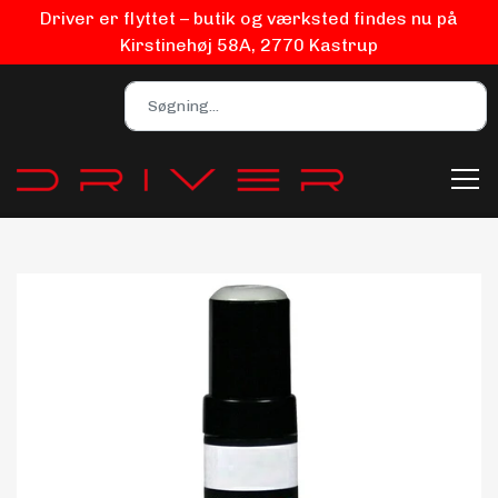
Driver er flyttet – butik og værksted findes nu på
Kirstinehøj 58A, 2770 Kastrup
Bilpleje
Biludstyr
EV Udstyr