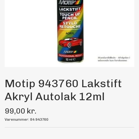
Maling
Bilstereo
Transport Udstyr
Olie
Kemi
Motip 943760 Lakstift
Akryl Autolak 12ml
Dæk & Fælge
99,00 kr.
Varenummer: 84 943760