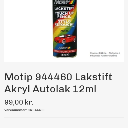
Maling
Bilstereo
Transport Udstyr
Olie
Kemi
Motip 944460 Lakstift
Akryl Autolak 12ml
Dæk & Fælge
99,00 kr.
Varenummer: 84 944460