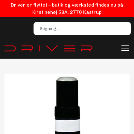
Driver er flyttet – butik og værksted findes nu på
Kirstinehøj 58A, 2770 Kastrup
Bilpleje
Biludstyr
EV Udstyr