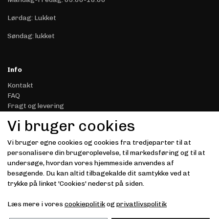
Lørdag: Lukket
Søndag: lukket
Info
Kontakt
FAQ
Fragt og levering
Retur & Reklamation
Vi bruger cookies
Handelsbetingelser
Datasikkerhed & Privatliv
Vi bruger egne cookies og cookies fra tredjeparter til at
Gavekort
personalisere din brugeroplevelse, til markedsføring og til at
Om Driver.dk
undersøge, hvordan vores hjemmeside anvendes af
Kunde login
besøgende. Du kan altid tilbagekalde dit samtykke ved at
trykke på linket 'Cookies' nederst på siden.
Modtag vores nyhedsbrev via e-mail
Læs mere i vores
cookiepolitik
og
privatlivspolitik
Tilmeld