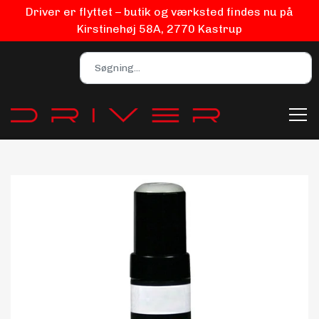
Driver er flyttet – butik og værksted findes nu på
Kirstinehøj 58A, 2770 Kastrup
Bilpleje
Biludstyr
EV Udstyr