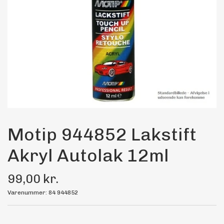
Maling
Bilstereo
Transport Udstyr
Olie
Kemi
Motip 944852 Lakstift
Akryl Autolak 12ml
Dæk & Fælge
99,00 kr.
Varenummer: 84 944852