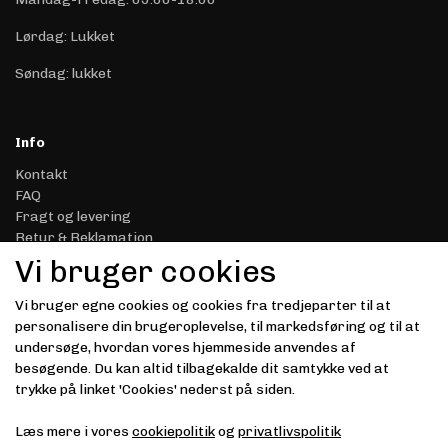
Lørdag: Lukket
Søndag: lukket
Info
Kontakt
FAQ
Fragt og levering
Retur & Reklamation
Handelsbetingelser
Vi bruger cookies
Datasikkerhed & Privatliv
Gavekort
Vi bruger egne cookies og cookies fra tredjeparter til at
Om Driver.dk
personalisere din brugeroplevelse, til markedsføring og til at
Kunde login
undersøge, hvordan vores hjemmeside anvendes af
besøgende. Du kan altid tilbagekalde dit samtykke ved at
Modtag vores nyhedsbrev via e-mail
trykke på linket 'Cookies' nederst på siden.
Tilmeld
Læs mere i vores
cookiepolitik
og
privatlivspolitik