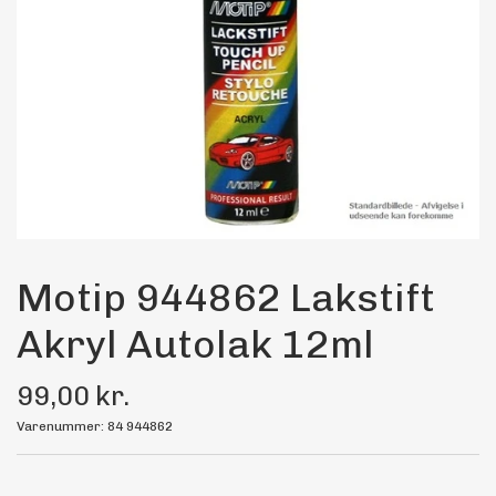
Maling
Bilstereo
Transport Udstyr
Olie
Kemi
Motip 944862 Lakstift
Akryl Autolak 12ml
Dæk & Fælge
99,00 kr.
Varenummer: 84 944862