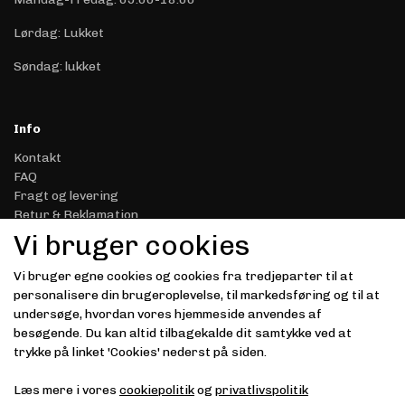
Lørdag: Lukket
Søndag: lukket
Info
Kontakt
FAQ
Fragt og levering
Retur & Reklamation
Handelsbetingelser
Vi bruger cookies
Datasikkerhed & Privatliv
Gavekort
Vi bruger egne cookies og cookies fra tredjeparter til at
Om Driver.dk
personalisere din brugeroplevelse, til markedsføring og til at
Kunde login
undersøge, hvordan vores hjemmeside anvendes af
besøgende. Du kan altid tilbagekalde dit samtykke ved at
Modtag vores nyhedsbrev via e-mail
trykke på linket 'Cookies' nederst på siden.
Tilmeld
Læs mere i vores
cookiepolitik
og
privatlivspolitik