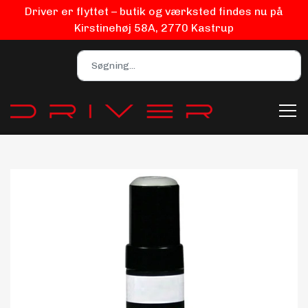
Driver er flyttet – butik og værksted findes nu på
Kirstinehøj 58A, 2770 Kastrup
Bilpleje
Biludstyr
EV Udstyr