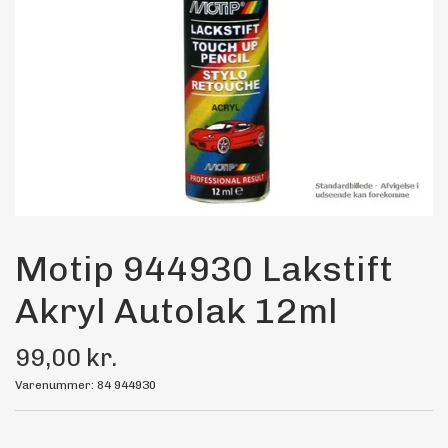
Maling
Bilstereo
Transport Udstyr
Olie
Kemi
Motip 944930 Lakstift
Akryl Autolak 12ml
Dæk & Fælge
99,00 kr.
Varenummer: 84 944930