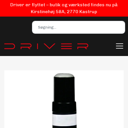
Driver er flyttet – butik og værksted findes nu på
Kirstinehøj 58A, 2770 Kastrup
Bilpleje
Biludstyr
EV Udstyr