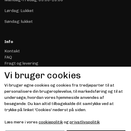
Lørdag: Lukket
Søndag: lukket
Info
Kontakt
FAQ
Fragt og levering
Retur & Reklamation
Vi bruger cookies
Handelsbetingelser
Datasikkerhed & Privatliv
Vi bruger egne cookies og cookies fra tredjeparter til at
Gavekort
personalisere din brugeroplevelse, til markedsføring og til at
Om Driver.dk
undersøge, hvordan vores hjemmeside anvendes af
Kunde login
besøgende. Du kan altid tilbagekalde dit samtykke ved at
trykke på linket 'Cookies' nederst på siden.
Modtag vores nyhedsbrev via e-mail
Læs mere i vores
cookiepolitik
og
privatlivspolitik
Tilmeld