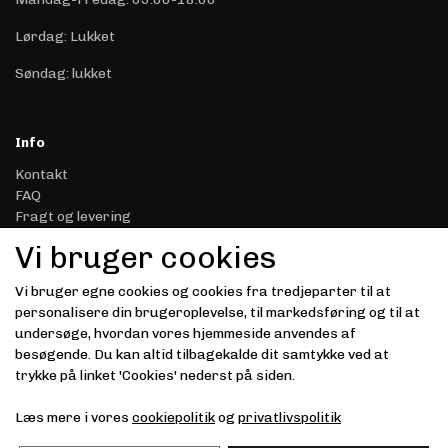
Lørdag: Lukket
Søndag: lukket
Info
Kontakt
FAQ
Fragt og levering
Retur & Reklamation
Vi bruger cookies
Handelsbetingelser
Datasikkerhed & Privatliv
Vi bruger egne cookies og cookies fra tredjeparter til at
Gavekort
personalisere din brugeroplevelse, til markedsføring og til at
Om Driver.dk
undersøge, hvordan vores hjemmeside anvendes af
Kunde login
besøgende. Du kan altid tilbagekalde dit samtykke ved at
trykke på linket 'Cookies' nederst på siden.
Modtag vores nyhedsbrev via e-mail
Læs mere i vores
cookiepolitik
og
privatlivspolitik
Tilmeld