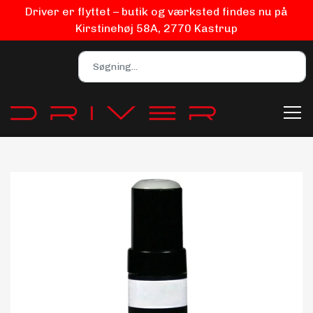
Driver er flyttet – butik og værksted findes nu på
Kirstinehøj 58A, 2770 Kastrup
Bilpleje
Biludstyr
EV Udstyr