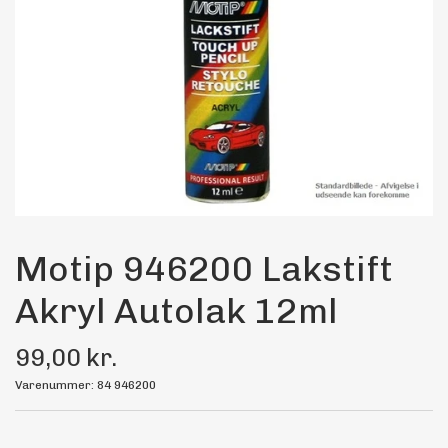
Maling
Bilstereo
Transport Udstyr
Olie
Kemi
Motip 946200 Lakstift
Akryl Autolak 12ml
Dæk & Fælge
99,00 kr.
Varenummer: 84 946200