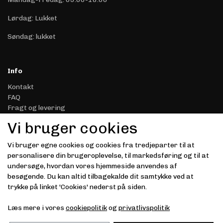
Lørdag: Lukket
Søndag: lukket
Info
Kontakt
FAQ
Fragt og levering
Retur & Reklamation
Vi bruger cookies
Handelsbetingelser
Datasikkerhed & Privatliv
Vi bruger egne cookies og cookies fra tredjeparter til at
Gavekort
personalisere din brugeroplevelse, til markedsføring og til at
Om Driver.dk
undersøge, hvordan vores hjemmeside anvendes af
Kunde login
besøgende. Du kan altid tilbagekalde dit samtykke ved at
trykke på linket 'Cookies' nederst på siden.
Modtag vores nyhedsbrev via e-mail
Læs mere i vores
cookiepolitik
og
privatlivspolitik
Tilmeld