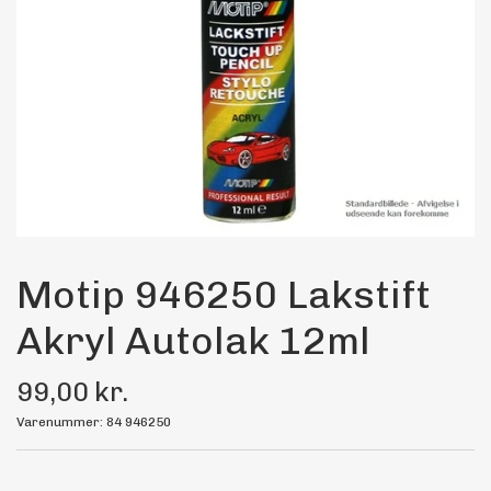
Maling
Bilstereo
Transport Udstyr
Olie
Kemi
Motip 946250 Lakstift
Akryl Autolak 12ml
Dæk & Fælge
99,00 kr.
Varenummer: 84 946250