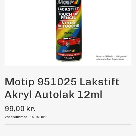
Maling
Bilstereo
Transport Udstyr
Olie
Kemi
Motip 951025 Lakstift
Akryl Autolak 12ml
Dæk & Fælge
99,00 kr.
Varenummer: 84 951025