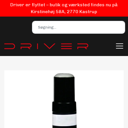
Driver er flyttet – butik og værksted findes nu på
Kirstinehøj 58A, 2770 Kastrup
Bilpleje
Biludstyr
EV Udstyr