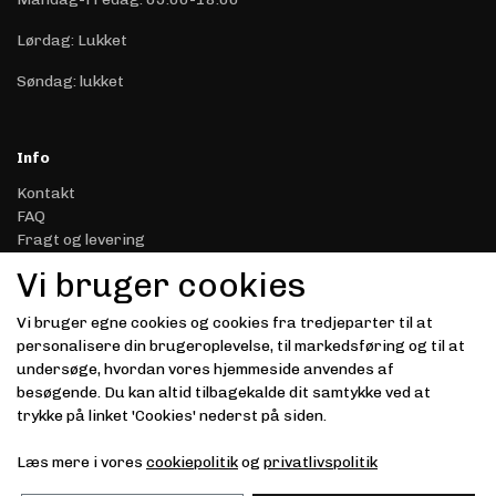
Lørdag: Lukket
Søndag: lukket
Info
Kontakt
FAQ
Fragt og levering
Retur & Reklamation
Vi bruger cookies
Handelsbetingelser
Datasikkerhed & Privatliv
Vi bruger egne cookies og cookies fra tredjeparter til at
Gavekort
personalisere din brugeroplevelse, til markedsføring og til at
Om Driver.dk
undersøge, hvordan vores hjemmeside anvendes af
Kunde login
besøgende. Du kan altid tilbagekalde dit samtykke ved at
trykke på linket 'Cookies' nederst på siden.
Modtag vores nyhedsbrev via e-mail
Læs mere i vores
cookiepolitik
og
privatlivspolitik
Tilmeld