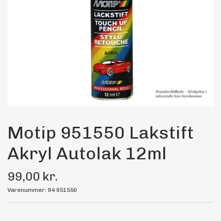
Maling
Bilstereo
Transport Udstyr
Olie
Kemi
Motip 951550 Lakstift
Akryl Autolak 12ml
Dæk & Fælge
99,00 kr.
Varenummer: 84 951550