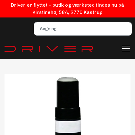
Driver er flyttet – butik og værksted findes nu på
Kirstinehøj 58A, 2770 Kastrup
Bilpleje
Biludstyr
EV Udstyr