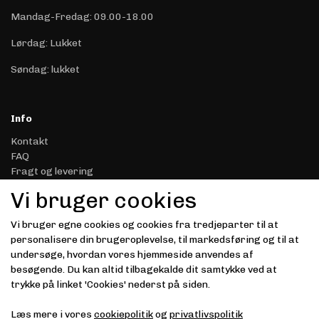
Mandag-Fredag: 09.00-18.00
Lørdag: Lukket
Søndag: lukket
Info
Kontakt
FAQ
Fragt og levering
Retur & Reklamation
Vi bruger cookies
Handelsbetingelser
Datasikkerhed & Privatliv
Vi bruger egne cookies og cookies fra tredjeparter til at
Gavekort
personalisere din brugeroplevelse, til markedsføring og til at
Om Driver.dk
undersøge, hvordan vores hjemmeside anvendes af
Kunde login
besøgende. Du kan altid tilbagekalde dit samtykke ved at
trykke på linket 'Cookies' nederst på siden.
Modtag vores nyhedsbrev via e-mail
Læs mere i vores
cookiepolitik
og
privatlivspolitik
Tilmeld