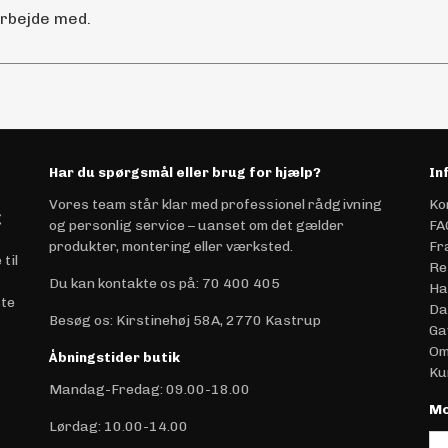
arbejde med.
Har du spørgsmål eller brug for hjælp?
In
Vores team står klar med professionel rådgivning
Ko
g
og personlig service – uanset om det gælder
FA
produkter, montering eller værksted.
Fr
til
Re
Du kan kontakte os på
:
70 400 405
Ha
ste
Da
Besøg os: Kirstinehøj 58A, 2770 Kastrup
Ga
Om
Åbningstider butik
Ku
Mandag-Fredag: 09.00-18.00
Mo
Lørdag: 10.00-14.00