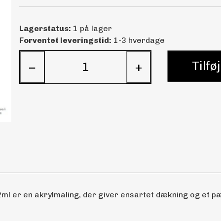
Lagerstatus:
1 på lager
Forventet leveringstid:
1-3 hverdage
Tilføj
−
+
ml er en akrylmaling, der giver ensartet dækning og et pæn