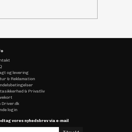
fo
ntakt
Q
agt og levering
tur & Reklamation
ndelsbetingelser
tasikkerhed & Privatliv
vekort
 Driver.dk
nde login
dtag vores nyhedsbrev via e-mail