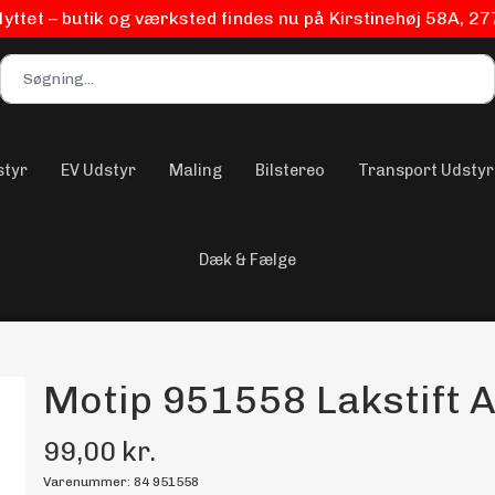
flyttet – butik og værksted findes nu på Kirstinehøj 58A, 2
styr
EV Udstyr
Maling
Bilstereo
Transport Udstyr
Dæk & Fælge
Motip 951558 Lakstift A
99,00 kr.
Varenummer: 84 951558