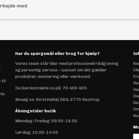
arbejde med.
Har du spørgsmål eller brug for hjælp?
In
Vores team står klar med professionel rådgivning
Ko
g
og personlig service – uanset om det gælder
FA
produkter, montering eller værksted.
Fr
til
Re
Du kan kontakte os på
:
70 400 405
Ha
ste
Da
Besøg os: Kirstinehøj 58A, 2770 Kastrup
Ga
Om
Åbningstider butik
Ku
Mandag-Fredag: 09.00-18.00
Mo
Lørdag: 10.00-14.00