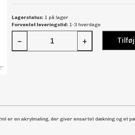
Lagerstatus:
1 på lager
Forventet leveringstid:
1-3 hverdage
Tilføj
−
+
ml er en akrylmaling, der giver ensartet dækning og et pæn