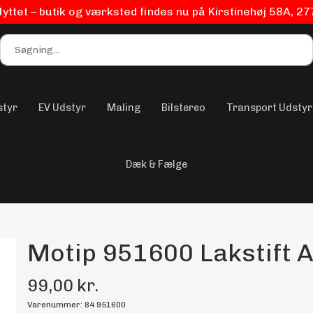
flyttet – butik og værksted findes nu på Kirstinehøj 58A, 2
styr
EV Udstyr
Maling
Bilstereo
Transport Udstyr
Dæk & Fælge
Motip 951600 Lakstift A
99,00 kr.
Varenummer: 84 951600