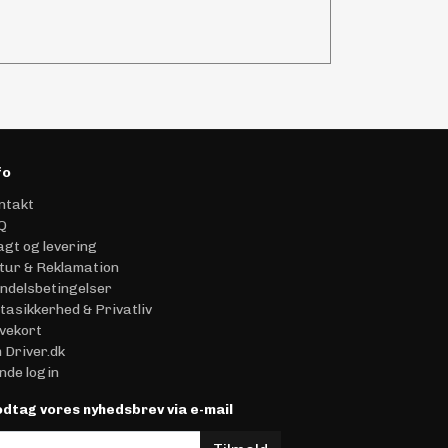
fo
ntakt
Q
agt og levering
tur & Reklamation
ndelsbetingelser
tasikkerhed & Privatliv
vekort
 Driver.dk
nde login
dtag vores nyhedsbrev via e-mail