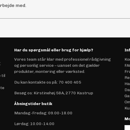
arbejde med.
Har du spørgsmål eller brug for hjælp?
In
Vores team står klar med professionel rådgivning
Ko
g
og personlig service – uanset om det gælder
FA
produkter, montering eller værksted.
Fr
til
Re
Du kan kontakte os på
:
70 400 405
Ha
ste
Da
Besøg os: Kirstinehøj 58A, 2770 Kastrup
Ga
Om
Åbningstider butik
Ku
Mandag-Fredag: 09.00-18.00
Mo
Lørdag: 10.00-14.00