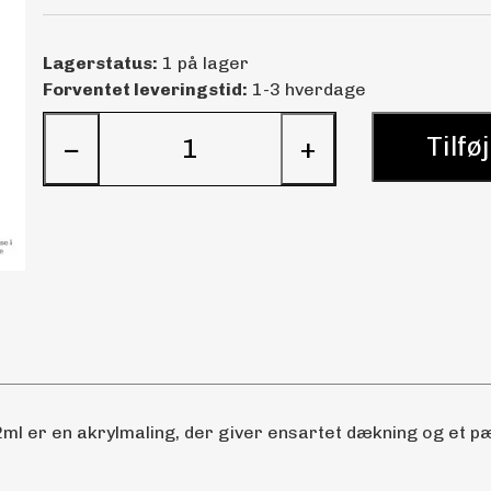
Lagerstatus:
1 på lager
Forventet leveringstid:
1-3 hverdage
Tilføj
−
+
ml er en akrylmaling, der giver ensartet dækning og et pæn