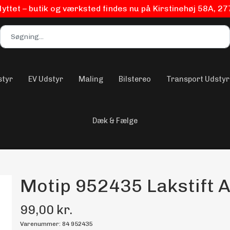
flyttet – butik og værksted findes nu på Kirstinehøj 58A, 2
styr
EV Udstyr
Maling
Bilstereo
Transport Udstyr
Dæk & Fælge
Motip 952435 Lakstift A
99,00 kr.
Varenummer: 84 952435