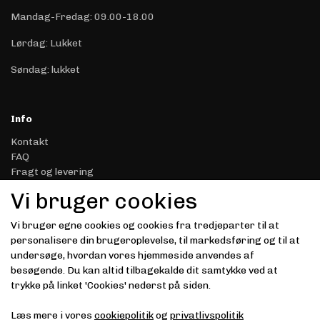
Mandag-Fredag: 09.00-18.00
Lørdag: Lukket
Søndag: lukket
Info
Kontakt
FAQ
Fragt og levering
Retur & Reklamation
Vi bruger cookies
Handelsbetingelser
Datasikkerhed & Privatliv
Vi bruger egne cookies og cookies fra tredjeparter til at
Gavekort
personalisere din brugeroplevelse, til markedsføring og til at
Om Driver.dk
undersøge, hvordan vores hjemmeside anvendes af
Kunde login
besøgende. Du kan altid tilbagekalde dit samtykke ved at
trykke på linket 'Cookies' nederst på siden.
Modtag vores nyhedsbrev via e-mail
Læs mere i vores
cookiepolitik
og
privatlivspolitik
Tilmeld