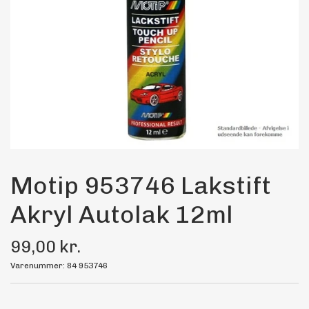
Maling
Bilstereo
Transport Udstyr
Olie
Kemi
Motip 953746 Lakstift
Akryl Autolak 12ml
Dæk & Fælge
99,00 kr.
Varenummer: 84 953746