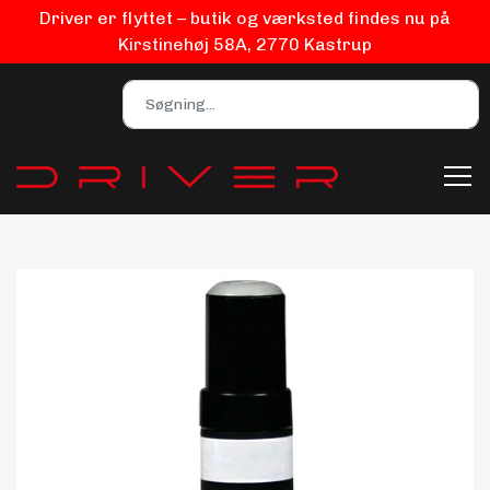
Driver er flyttet – butik og værksted findes nu på
Kirstinehøj 58A, 2770 Kastrup
Bilpleje
Biludstyr
EV Udstyr