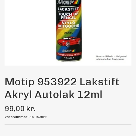
Maling
Bilstereo
Transport Udstyr
Olie
Kemi
Motip 953922 Lakstift
Akryl Autolak 12ml
Dæk & Fælge
99,00 kr.
Varenummer: 84 953922