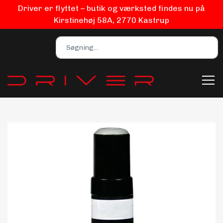
Driver er flyttet – butik og værksted findes nu på
Kirstinehøj 58A, 2770 Kastrup
Bilpleje
Biludstyr
EV Udstyr