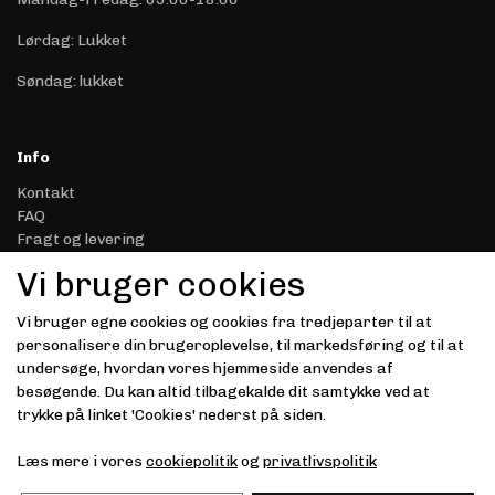
Lørdag: Lukket
Søndag: lukket
Info
Kontakt
FAQ
Fragt og levering
Retur & Reklamation
Vi bruger cookies
Handelsbetingelser
Datasikkerhed & Privatliv
Vi bruger egne cookies og cookies fra tredjeparter til at
Gavekort
personalisere din brugeroplevelse, til markedsføring og til at
Om Driver.dk
undersøge, hvordan vores hjemmeside anvendes af
Kunde login
besøgende. Du kan altid tilbagekalde dit samtykke ved at
trykke på linket 'Cookies' nederst på siden.
Modtag vores nyhedsbrev via e-mail
Læs mere i vores
cookiepolitik
og
privatlivspolitik
Tilmeld