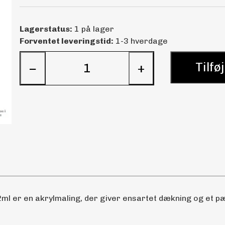
Lagerstatus:
1 på lager
Forventet leveringstid:
1-3 hverdage
Tilføj
−
+
ml er en akrylmaling, der giver ensartet dækning og et pæn