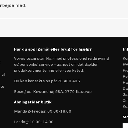
arbejde med.
Har du spørgsmål eller brug for hjælp?
In
Vores team står klar med professionel rådgivning
Ko
g
og personlig service – uanset om det gælder
FA
produkter, montering eller værksted.
Fr
til
Re
Du kan kontakte os på
:
70 400 405
Ha
ste
Da
Besøg os: Kirstinehøj 58A, 2770 Kastrup
Ga
Om
Åbningstider butik
Ku
Mandag-Fredag: 09.00-18.00
Mo
Lørdag: 10.00-14.00