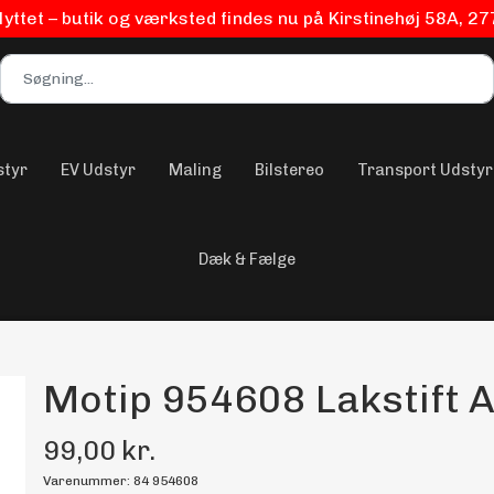
flyttet – butik og værksted findes nu på Kirstinehøj 58A, 2
styr
EV Udstyr
Maling
Bilstereo
Transport Udstyr
Dæk & Fælge
Motip 954608 Lakstift A
99,00 kr.
Varenummer: 84 954608