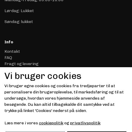
Lørdag: Lukket
Søndag: lukket
Info
Kontakt
FAQ
Fragt og levering
Retur & Reklamation
Vi bruger cookies
Handelsbetingelser
Datasikkerhed & Privatliv
Vi bruger egne cookies og cookies fra tredjeparter til at
Gavekort
personalisere din brugeroplevelse, til markedsføring og til at
Om Driver.dk
undersøge, hvordan vores hjemmeside anvendes af
Kunde login
besøgende. Du kan altid tilbagekalde dit samtykke ved at
trykke på linket 'Cookies' nederst på siden.
Modtag vores nyhedsbrev via e-mail
Læs mere i vores
cookiepolitik
og
privatlivspolitik
Tilmeld