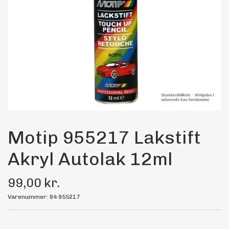
Maling
Bilstereo
Transport Udstyr
Olie
Kemi
Motip 955217 Lakstift
Akryl Autolak 12ml
Dæk & Fælge
99,00 kr.
Varenummer: 84 955217