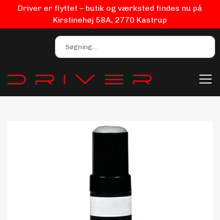
Driver er flyttet – butik og værksted findes nu på
Kirstinehøj 58A, 2770 Kastrup
Bilpleje
Biludstyr
EV Udstyr