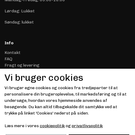
Lørdag: Lukket
Søndag: lukket
Info
Kontakt
FAQ
Fragt og levering
Retur & Reklamation
Vi bruger cookies
Handelsbetingelser
Datasikkerhed & Privatliv
Vi bruger egne cookies og cookies fra tredjeparter til at
Gavekort
personalisere din brugeroplevelse, til markedsføring og til at
Om Driver.dk
undersøge, hvordan vores hjemmeside anvendes af
Kunde login
besøgende. Du kan altid tilbagekalde dit samtykke ved at
trykke på linket 'Cookies' nederst på siden.
Modtag vores nyhedsbrev via e-mail
Læs mere i vores
cookiepolitik
og
privatlivspolitik
Tilmeld