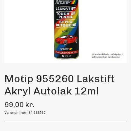
Maling
Bilstereo
Transport Udstyr
Olie
Kemi
Motip 955260 Lakstift
Akryl Autolak 12ml
Dæk & Fælge
99,00 kr.
Varenummer: 84 955260