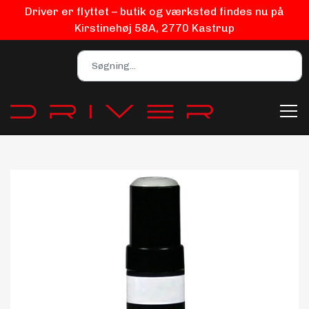
Driver er flyttet – butik og værksted findes nu på
Kirstinehøj 58A, 2770 Kastrup
Bilpleje
Biludstyr
EV Udstyr