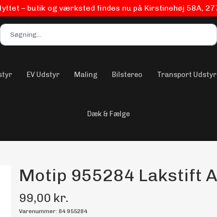
flyttet – butik og værksted findes nu på Kirstinehøj 58A, 2
styr
EV Udstyr
Maling
Bilstereo
Transport Udstyr
Dæk & Fælge
Motip 955284 Lakstift A
99,00 kr.
Varenummer: 84 955284