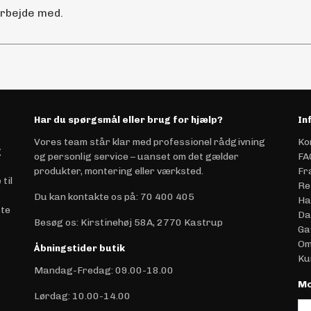
arbejde med.
Har du spørgsmål eller brug for hjælp?
In
Vores team står klar med professionel rådgivning
Ko
g
og personlig service – uanset om det gælder
FA
produkter, montering eller værksted.
Fr
til
Re
Du kan kontakte os på
:
70 400 405
Ha
ste
Da
Besøg os: Kirstinehøj 58A, 2770 Kastrup
Ga
Om
Åbningstider butik
Ku
Mandag-Fredag: 09.00-18.00
Mo
Lørdag: 10.00-14.00