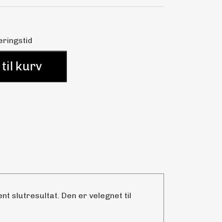
eringstid
 til kurv
t slutresultat. Den er velegnet til