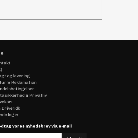
fo
ntakt
Q
agt og levering
tur & Reklamation
ndelsbetingelser
tasikkerhed & Privatliv
vekort
 Driver.dk
nde login
dtag vores nyhedsbrev via e-mail