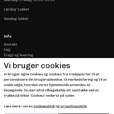
Lørdag: Lukket
Søndag: lukket
Info
Kontakt
FAQ
Fragt og levering
Retur & Reklamation
Vi bruger cookies
Handelsbetingelser
Datasikkerhed & Privatliv
Vi bruger egne cookies og cookies fra tredjeparter til at
Gavekort
personalisere din brugeroplevelse, til markedsføring og til at
Om Driver.dk
undersøge, hvordan vores hjemmeside anvendes af
Kunde login
besøgende. Du kan altid tilbagekalde dit samtykke ved at
trykke på linket 'Cookies' nederst på siden.
Modtag vores nyhedsbrev via e-mail
Læs mere i vores
cookiepolitik
og
privatlivspolitik
Tilmeld