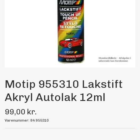
Maling
Bilstereo
Transport Udstyr
Olie
Kemi
Motip 955310 Lakstift
Akryl Autolak 12ml
Dæk & Fælge
99,00 kr.
Varenummer: 84 955310