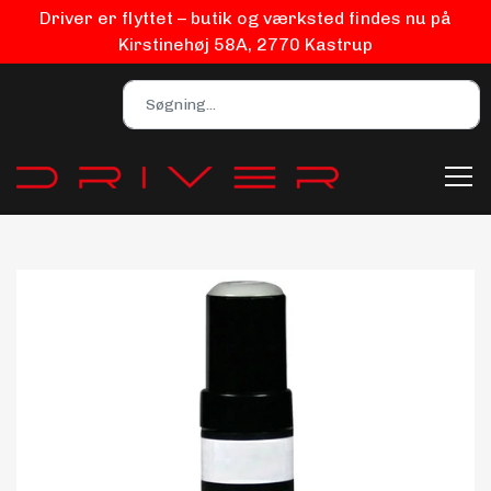
Driver er flyttet – butik og værksted findes nu på
Kirstinehøj 58A, 2770 Kastrup
Bilpleje
Biludstyr
EV Udstyr