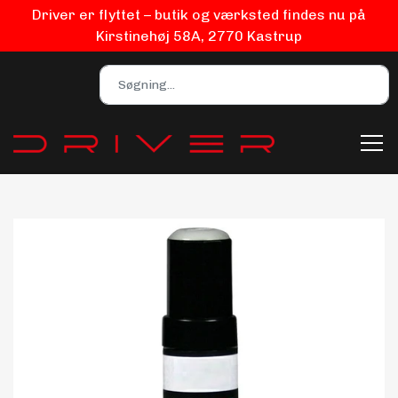
Driver er flyttet – butik og værksted findes nu på
Kirstinehøj 58A, 2770 Kastrup
Bilpleje
Biludstyr
EV Udstyr