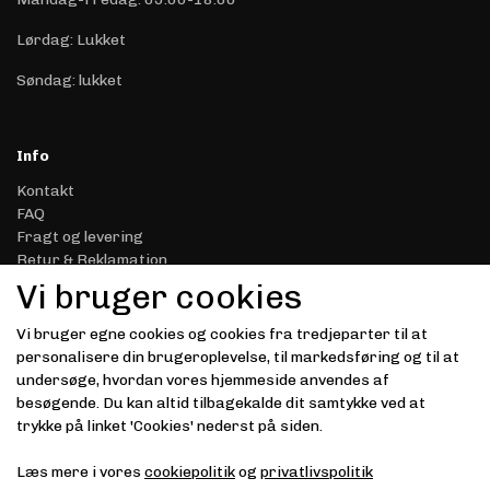
Lørdag: Lukket
Søndag: lukket
Info
Kontakt
FAQ
Fragt og levering
Retur & Reklamation
Handelsbetingelser
Vi bruger cookies
Datasikkerhed & Privatliv
Gavekort
Vi bruger egne cookies og cookies fra tredjeparter til at
Om Driver.dk
personalisere din brugeroplevelse, til markedsføring og til at
Kunde login
undersøge, hvordan vores hjemmeside anvendes af
besøgende. Du kan altid tilbagekalde dit samtykke ved at
Modtag vores nyhedsbrev via e-mail
trykke på linket 'Cookies' nederst på siden.
Tilmeld
Læs mere i vores
cookiepolitik
og
privatlivspolitik