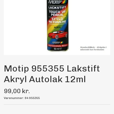
Maling
Bilstereo
Transport Udstyr
Olie
Kemi
Motip 955355 Lakstift
Akryl Autolak 12ml
Dæk & Fælge
99,00 kr.
Varenummer: 84 955355