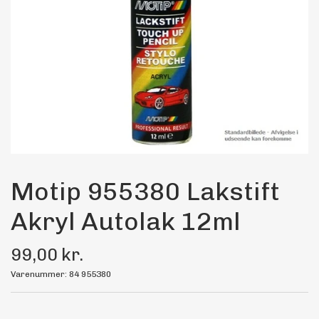
Maling
Bilstereo
Transport Udstyr
Olie
Kemi
Motip 955380 Lakstift
Akryl Autolak 12ml
Dæk & Fælge
99,00 kr.
Varenummer: 84 955380