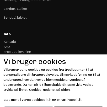
Lørdag: Lukket
Søndag: lukket
Info
Kontakt
FAQ
Fragt og levering
Retur & Reklamation
Vi bruger cookies
Handelsbetingelser
Datasikkerhed & Privatliv
Vi bruger egne cookies og cookies fra tredjeparter til at
Gavekort
personalisere din brugeroplevelse, til markedsføring og til at
Om Driver.dk
undersøge, hvordan vores hjemmeside anvendes af
Kunde login
besøgende. Du kan altid tilbagekalde dit samtykke ved at
trykke på linket 'Cookies' nederst på siden.
Modtag vores nyhedsbrev via e-mail
Læs mere i vores
cookiepolitik
og
privatlivspolitik
Tilmeld