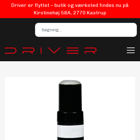
Driver er flyttet – butik og værksted findes nu på
Kirstinehøj 58A, 2770 Kastrup
Bilpleje
Biludstyr
EV Udstyr