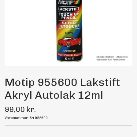
Maling
Bilstereo
Transport Udstyr
Olie
Kemi
Motip 955600 Lakstift
Akryl Autolak 12ml
Dæk & Fælge
99,00 kr.
Varenummer: 84 955600