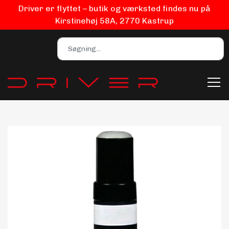
Driver er flyttet – butik og værksted findes nu på
Kirstinehøj 58A, 2770 Kastrup
Bilpleje
Biludstyr
EV Udstyr