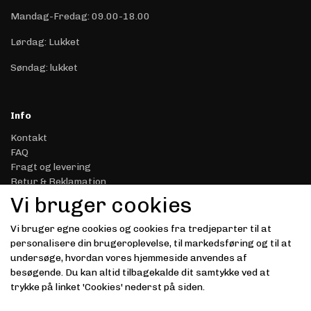
Mandag-Fredag: 09.00-18.00
Lørdag: Lukket
Søndag: lukket
Info
Kontakt
FAQ
Fragt og levering
Retur & Reklamation
Handelsbetingelser
Vi bruger cookies
Datasikkerhed & Privatliv
Gavekort
Vi bruger egne cookies og cookies fra tredjeparter til at
Om Driver.dk
personalisere din brugeroplevelse, til markedsføring og til at
Kunde login
undersøge, hvordan vores hjemmeside anvendes af
besøgende. Du kan altid tilbagekalde dit samtykke ved at
Modtag vores nyhedsbrev via e-mail
trykke på linket 'Cookies' nederst på siden.
Tilmeld