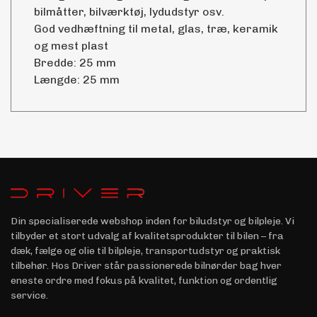
bilmåtter, bilværktøj, lydudstyr osv.
God vedhæftning til metal, glas, træ, keramik
og mest plast
Bredde: 25 mm
Længde: 25 mm
Din specialiserede webshop inden for biludstyr og bilpleje. Vi
tilbyder et stort udvalg af kvalitetsprodukter til bilen – fra
dæk, fælge og olie til bilpleje, transportudstyr og praktisk
tilbehør. Hos Driver står passionerede bilnørder bag hver
eneste ordre med fokus på kvalitet, funktion og ordentlig
service.