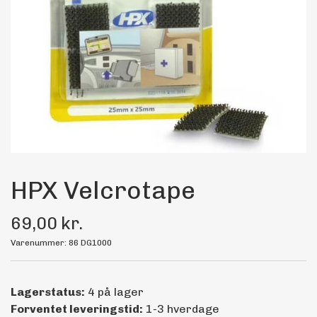
Maling
Bilstereo
Transport Udstyr
Olie
Kemi
HPX Velcrotape
69,00 kr.
Dæk & Fælge
Varenummer: 86 DG1000
Lagerstatus:
4 på lager
Forventet leveringstid:
1-3 hverdage