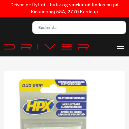
Driver er flyttet – butik og værksted findes nu på
Kirstinehøj 58A, 2770 Kastrup
Bilpleje
Biludstyr
EV Udstyr