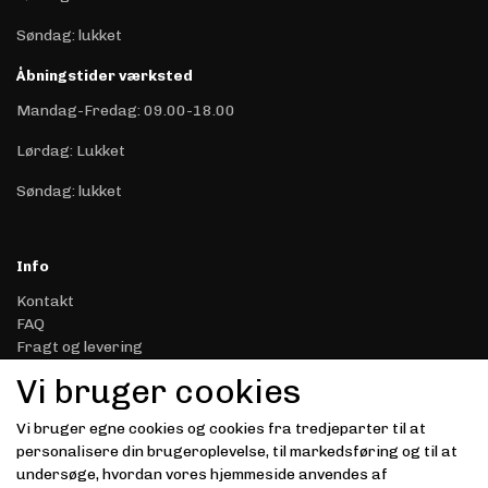
Søndag: lukket
Åbningstider værksted
Mandag-Fredag: 09.00-18.00
Lørdag: Lukket
Søndag: lukket
Info
Kontakt
FAQ
Fragt og levering
Retur & Reklamation
Vi bruger cookies
Handelsbetingelser
Datasikkerhed & Privatliv
Vi bruger egne cookies og cookies fra tredjeparter til at
Gavekort
personalisere din brugeroplevelse, til markedsføring og til at
Om Driver.dk
undersøge, hvordan vores hjemmeside anvendes af
Kunde login