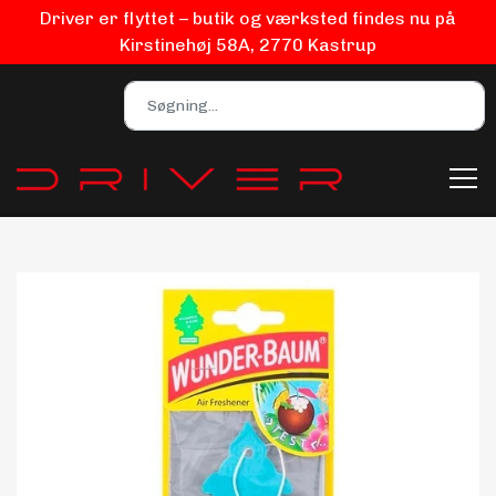
Driver er flyttet – butik og værksted findes nu på
Kirstinehøj 58A, 2770 Kastrup
Bilpleje
Biludstyr
EV Udstyr