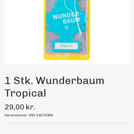
Maling
Bilstereo
Transport Udstyr
Olie
Kemi
1 Stk. Wunderbaum
Tropical
Dæk & Fælge
29,00 kr.
Varenummer: 892 24070369