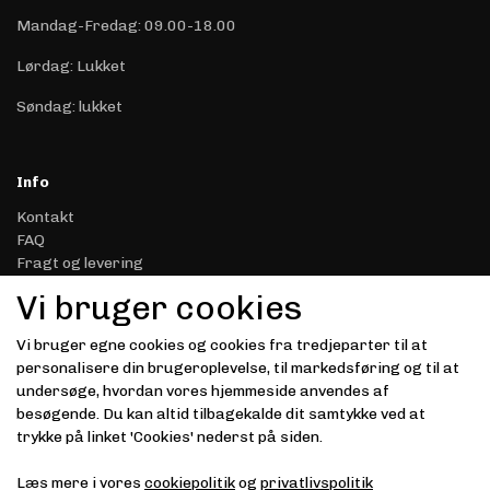
Mandag-Fredag: 09.00-18.00
Lørdag: Lukket
Søndag: lukket
Info
Kontakt
FAQ
Fragt og levering
Retur & Reklamation
Vi bruger cookies
Handelsbetingelser
Datasikkerhed & Privatliv
Vi bruger egne cookies og cookies fra tredjeparter til at
Gavekort
personalisere din brugeroplevelse, til markedsføring og til at
Om Driver.dk
undersøge, hvordan vores hjemmeside anvendes af
Kunde login
besøgende. Du kan altid tilbagekalde dit samtykke ved at
trykke på linket 'Cookies' nederst på siden.
Modtag vores nyhedsbrev via e-mail
Læs mere i vores
cookiepolitik
og
privatlivspolitik
Tilmeld