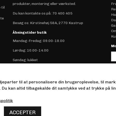
produkter, montering eller værksted.
Fr
til
Re
Du kan kontakte os på
:
70 400 405
Ha
ste
Da
Besøg os: Kirstinehøj 58A, 2770 Kastrup
Ga
Om
Åbningstider butik
Ku
Mandag-Fredag: 09.00-18.00
Mo
Lørdag: 10.00-14.00
Søndag: lukket
(m
Åbningstider værksted
Mandag-Fredag: 09.00-18.00
jeparter til at personalisere din brugeroplevelse, til mar
Lørdag: Lukket
 kan altid tilbagekalde dit samtykke ved at trykke på lin
Søndag: lukket
spolitik
ACCEPTER