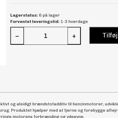
Lagerstatus:
6 på lager
Forventet leveringstid:
1-3 hverdage
Tilføj
−
+
ktivt og alsidigt brændstofadditiv til benzinmotorer, udvikl
g. Produktet hjælper med at fjerne og forebygge aflejrin
rringe motorens forbrænding og ydeevne.