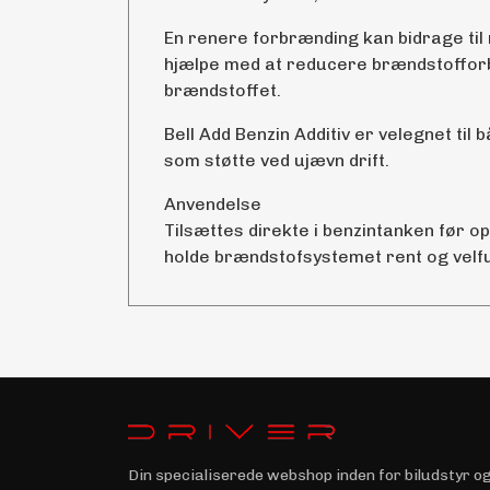
En renere forbrænding kan bidrage til
hjælpe med at reducere brændstofforbr
brændstoffet.
Bell Add Benzin Additiv er velegnet t
som støtte ved ujævn drift.
Anvendelse
Tilsættes direkte i benzintanken før o
holde brændstofsystemet rent og vel
Din specialiserede webshop inden for biludstyr o