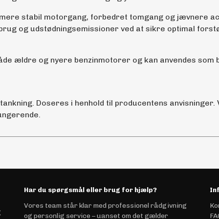
 mere stabil motorgang, forbedret tomgang og jævnere acc
ug og udstødningsemissioner ved at sikre optimal forstøv
il både ældre og nyere benzinmotorer og kan anvendes som
ptankning. Doseres i henhold til producentens anvisninger.
fungerende.
Har du spørgsmål eller brug for hjælp?
In
Vores team står klar med professionel rådgivning
Ko
g
og personlig service – uanset om det gælder
FA