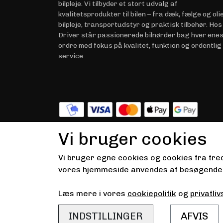
bilpleje. Vi tilbyder et stort udvalg af
kvalitetsprodukter til bilen – fra dæk, fælge og olie 
bilpleje, transportudstyr og praktisk tilbehør. Hos
Driver står passionerede bilnørder bag hver ene
ordre med fokus på kvalitet, funktion og ordentlig
service.
© 2026 Driver.dk
Vi bruger cookies
Vi bruger egne cookies og cookies fra tred
vores hjemmeside anvendes af besøgende. Du
Læs mere i vores
cookiepolitik
og
privatliv
INDSTILLINGER
AFVIS