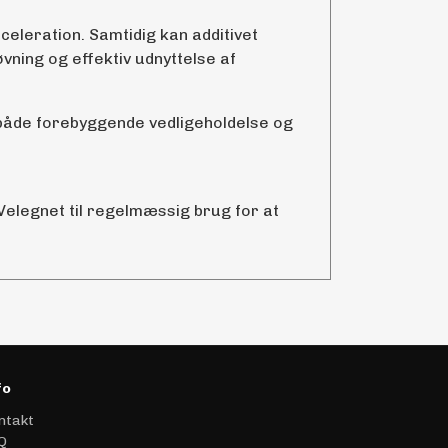
eleration. Samtidig kan additivet
ning og effektiv udnyttelse af
 både forebyggende vedligeholdelse og
 Velegnet til regelmæssig brug for at
fo
ntakt
Q