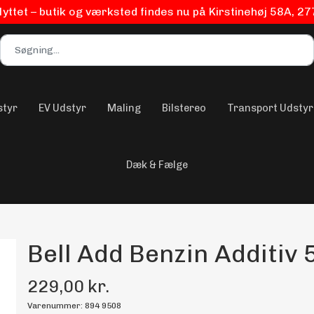
flyttet – butik og værksted findes nu på Kirstinehøj 58A, 2
styr
EV Udstyr
Maling
Bilstereo
Transport Udstyr
Dæk & Fælge
Bell Add Benzin Additiv
229,00 kr.
Varenummer: 894 9508